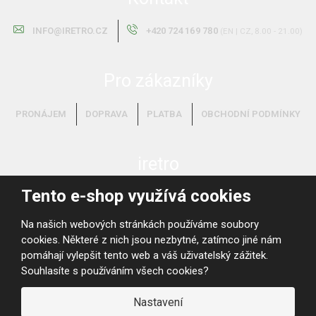
INFO@IRETRO.CZ
+420 724 169 780
(EN | CZ, 8.00 - 21.00)
Pro zákazníky
PRONÁJEM
DOPRAVA
PLATBA
OBCHODNÍ PODMÍNKY
iretro
Tento e-shop využívá cookies
O NÁS
VYKUPUJEME!
Na našich webových stránkách používáme soubory
cookies. Některé z nich jsou nezbytné, zatímco jiné nám
pomáhají vylepšit tento web a váš uživatelský zážitek.
Souhlasíte s používáním všech cookies?
Nastavení
© 2026, iRETRO