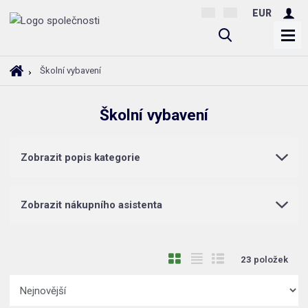
EUR
V
y
h
Ú
Školní vybavení
l
v
o
e
Školní vybavení
d
d
n
a
í
t
Zobrazit popis kategorie
s
t
r
Zobrazit nákupního asistenta
a
n
a
O
T
Ř
23
položek
b
a
á
Ř
r
b
d
a