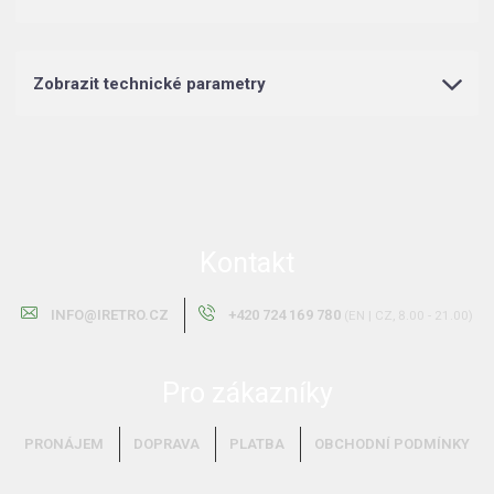
Zobrazit technické parametry
Kontakt
INFO@IRETRO.CZ
+420 724 169 780
(EN | CZ, 8.00 - 21.00)
Pro zákazníky
PRONÁJEM
DOPRAVA
PLATBA
OBCHODNÍ PODMÍNKY