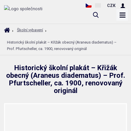
CZK
V
y
h
Ú
Školní vybavení
l
v
Historický školní plakát – Křižák obecný (Araneus diadematus) –
o
e
Prof. Pfurtscheller, ca. 1900, renovovaný originál
d
d
n
a
í
t
Historický školní plakát – Křižák
s
obecný (Araneus diadematus) – Prof.
t
r
Pfurtscheller, ca. 1900, renovovaný
a
originál
n
a