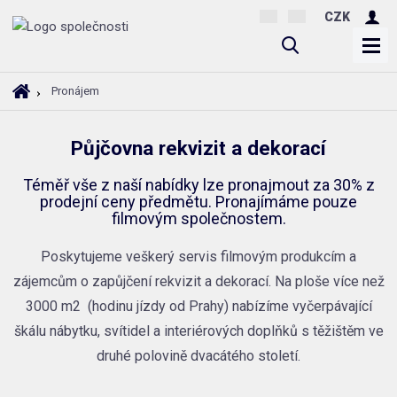
CZK
V
y
h
Ú
Pronájem
l
v
o
e
Půjčovna rekvizit a dekorací
d
d
n
a
Téměř vše z naší nabídky lze pronajmout za 30% z
í
t
prodejní ceny předmětu. Pronajímáme pouze
s
filmovým společnostem.
t
r
Poskytujeme veškerý servis filmovým produkcím a
a
zájemcům o zapůjčení rekvizit a dekorací. Na ploše více než
n
3000 m2 (hodinu jízdy od Prahy) nabízíme vyčerpávající
a
škálu nábytku, svítidel a interiérových doplňků s těžištěm ve
druhé polovině dvacátého století.