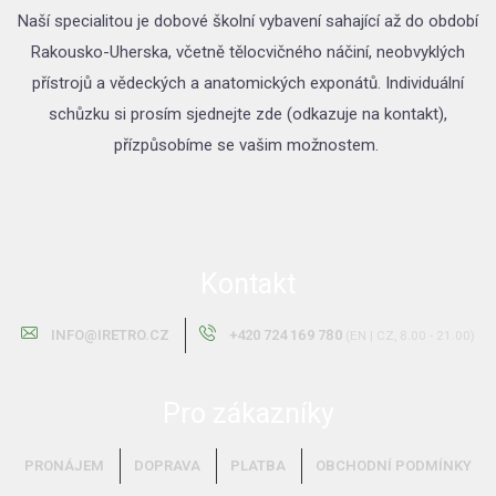
Naší specialitou je dobové školní vybavení sahající až do období
Rakousko-Uherska, včetně tělocvičného náčiní, neobvyklých
přístrojů a vědeckých a anatomických exponátů. Individuální
schůzku si prosím sjednejte zde (odkazuje na kontakt),
přízpůsobíme se vašim možnostem.
Kontakt
INFO@IRETRO.CZ
+420 724 169 780
(EN | CZ, 8.00 - 21.00)
Pro zákazníky
PRONÁJEM
DOPRAVA
PLATBA
OBCHODNÍ PODMÍNKY