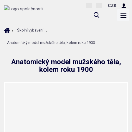
CZK
V
y
h
Ú
Školní vybavení
l
v
Anatomický model mužského těla, kolem roku 1900
o
e
d
d
n
a
Anatomický model mužského těla,
í
t
kolem roku 1900
s
t
r
a
n
a