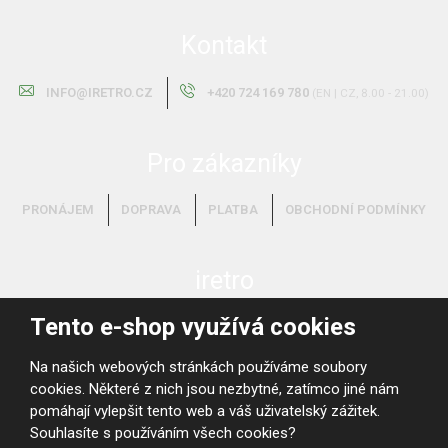
Kontakt
INFO@IRETRO.CZ
+420 724 169 780
(EN | CZ, 8.00 - 21.00)
Pro zákazníky
PRONÁJEM
DOPRAVA
PLATBA
OBCHODNÍ PODMÍNKY
iretro
Tento e-shop využívá cookies
O NÁS
VYKUPUJEME!
Na našich webových stránkách používáme soubory
cookies. Některé z nich jsou nezbytné, zatímco jiné nám
pomáhají vylepšit tento web a váš uživatelský zážitek.
Souhlasíte s používáním všech cookies?