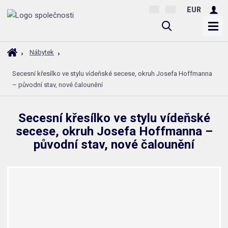
EUR
V
y
h
Ú
Nábytek
l
v
Secesní křesílko ve stylu vídeňské secese, okruh Josefa Hoffmanna
o
e
– původní stav, nové čalounění
d
d
n
a
í
t
Secesní křesílko ve stylu vídeňské
s
secese, okruh Josefa Hoffmanna –
t
r
původní stav, nové čalounění
a
n
a