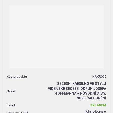
NAKR055
SECESNÍ KŘESÍLKO VE STYLU
VÍDEŇSKÉ SECESE, OKRUH JOSEFA
HOFFMANNA – PŮVODNÍ STAV,
NOVÉ ČALOUNĚNÍ
SKLADEM
Na dotaz