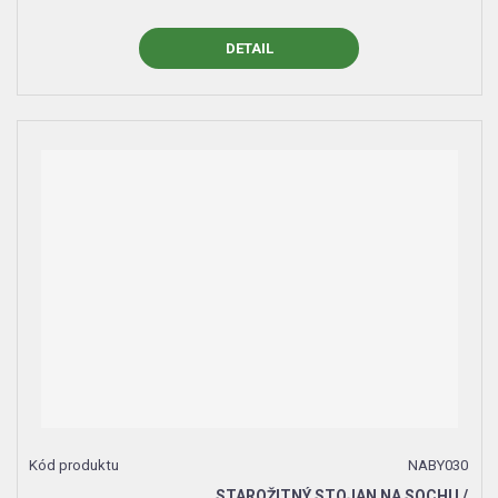
DETAIL
NABY030
STAROŽITNÝ STOJAN NA SOCHU /