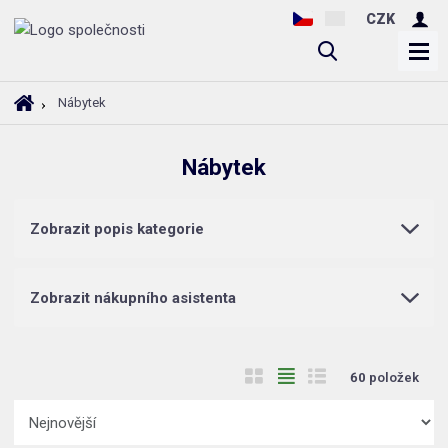
CZK
V
y
h
Ú
Nábytek
l
v
o
e
Nábytek
d
d
n
a
í
t
Zobrazit popis kategorie
s
t
r
Zobrazit nákupního asistenta
a
n
a
O
T
Ř
60
položek
b
a
á
Ř
r
b
d
a