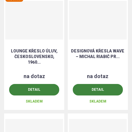
k
k
v
n
í
o
o
ý
p
v
v
v
r
ý
ý
ý
o
v
v
p
d
ý
ý
i
u
p
p
s
k
LOUNGE KŘESLO ÚLUV,
DESIGNOVÁ KŘESLA WAVE
i
i
t
ČESKOSLOVENSKO,
– MICHAL RIABIČ PR...
1960...
ů
s
s
na dotaz
na dotaz
DETAIL
DETAIL
SKLADEM
SKLADEM