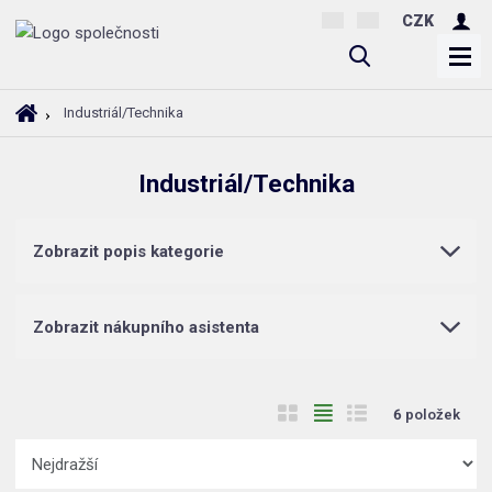
CZK
V
y
h
Ú
Industriál/Technika
l
v
o
e
Industriál/Technika
d
d
n
a
í
t
Zobrazit popis kategorie
s
t
r
Zobrazit nákupního asistenta
a
n
a
O
T
Ř
6
položek
b
a
á
Ř
r
b
d
a