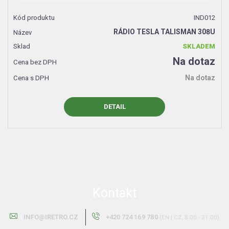
IND012
RÁDIO TESLA TALISMAN 308U
SKLADEM
Na dotaz
Na dotaz
DETAIL
Kontakt
INFO@IRETRO.CZ
+420 724 169 780
(EN | CZ, 8.00 - 21.00)