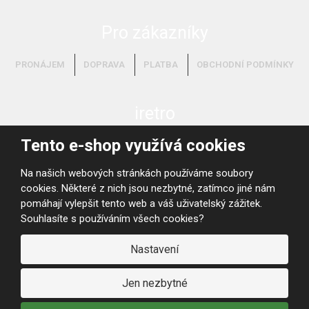
Pro zákazníky
PRONÁJEM
DOPRAVA
PLATBA
OBCHODNÍ PODMÍNKY
iretro
Tento e-shop využívá cookies
O NÁS
VYKUPUJEME!
Na našich webových stránkách používáme soubory
cookies. Některé z nich jsou nezbytné, zatímco jiné nám
pomáhají vylepšit tento web a váš uživatelský zážitek.
Souhlasíte s používáním všech cookies?
Nastavení
© 2026, iRETRO
Mapa stránek
Jen nezbytné
Koncept loga:
Michaela Šmídová
, realizace:
grafix.cz